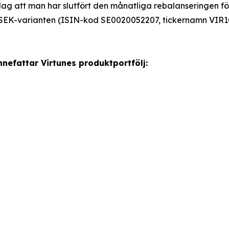
dag att man har slutfört den månatliga rebalanseringen f
SEK-varianten (ISIN-kod SE0020052207, tickernamn VIR1
nefattar Virtunes produktportfölj: