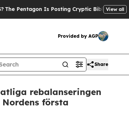
tagon Is Posting Cryptic Biblical Messages on S
View all
Provided by AGP
Share
atliga rebalanseringen
, Nordens första