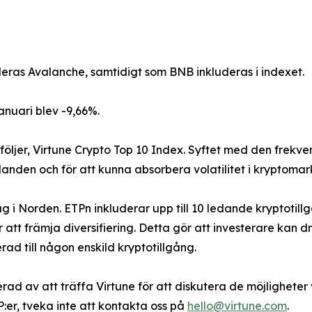
as Avalanche, samtidigt som BNB inkluderas i indexet.
anuari blev -9,66%.
följer, Virtune Crypto Top 10 Index. Syftet med den frekve
nden och för att kunna absorbera volatilitet i kryptomark
lag i Norden. ETPn inkluderar upp till 10 ledande kryptot
 att främja diversifiering. Detta gör att investerare kan 
d till någon enskild kryptotillgång.
serad av att träffa Virtune för att diskutera de möjligheter
P:er, tveka inte att kontakta oss på
hello@virtune.com
.