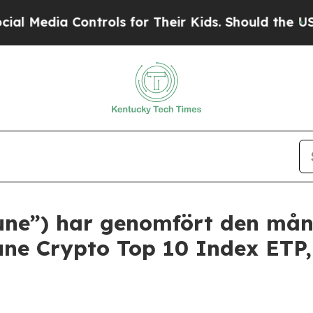
a Controls for Their Kids. Should the US?
The Pen
tune”) har genomfört den mån
tune Crypto Top 10 Index ETP