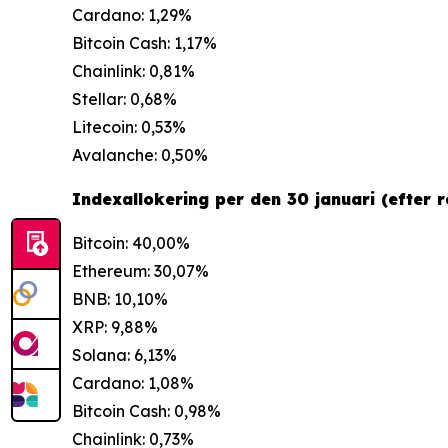
Cardano: 1,29%
Bitcoin Cash: 1,17%
Chainlink: 0,81%
Stellar: 0,68%
Litecoin: 0,53%
Avalanche: 0,50%
Indexallokering per den 30 januari (efter r
Bitcoin: 40,00%
Ethereum: 30,07%
BNB: 10,10%
XRP: 9,88%
Solana: 6,13%
Cardano: 1,08%
Bitcoin Cash: 0,98%
Chainlink: 0,73%