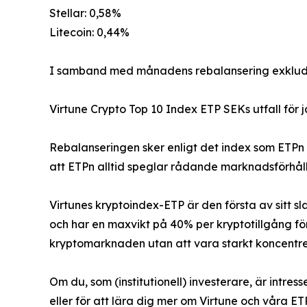
Stellar: 0,58%
Litecoin: 0,44%
I samband med månadens rebalansering exkluder
Virtune Crypto Top 10 Index ETP SEKs utfall för j
Rebalanseringen sker enligt det index som ETPn 
att ETPn alltid speglar rådande marknadsförhålla
Virtunes kryptoindex-ETP är den första av sitt s
och har en maxvikt på 40% per kryptotillgång för
kryptomarknaden utan att vara starkt koncentrera
Om du, som (institutionell) investerare, är intres
eller för att lära dig mer om Virtune och våra ET